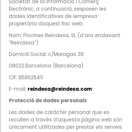
propietària daquest lloc web.
Nom: Piscines Reindesa, SL (d’ara endavant
“Reindesa”)
Domicili Social: c/Moragas 36
08022.Barcelona (Barcelona)
CIF: B58525411
E-mail:
reindesa@reindesa.com
Protecció de dades personals
Les dades de caràcter personal que es
recullen a través d’aquesta pàgina web són
únicament utilitzades per prestar els serveis
sol·licitats així com procedir a la facturació
dels mateixos. Les seves dades seran
ubicades en arxius titularitat de REINDESA a