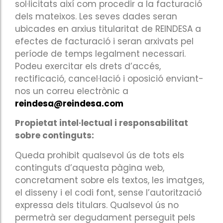
efectes de facturació i seran arxivats pel
període de temps legalment necessari.
Podeu exercitar els drets d’accés,
rectificació, cancel·lació i oposició enviant-
nos un correu electrònic a
reindesa@reindesa.com
Propietat intel·lectual i responsabilitat
sobre continguts:
Queda prohibit qualsevol ús de tots els
continguts d’aquesta pàgina web,
concretament sobre els textos, les imatges,
el disseny i el codi font, sense l’autorització
expressa dels titulars. Qualsevol ús no
permetrà ser degudament perseguit pels
propietaris legítims.
El titular de la pàgina web no es fa
responsable dels continguts a què es