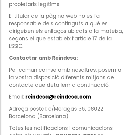
dirigeixen els enllaços ubicats a la mateixa,
segons el que estableix l’article 17 de la
LSSIC.
Contactar amb Reindesa:
Per comunicar-se amb nosaltres, posem a
la vostra disposició diferents mitjans de
contacte que detallem a continuació:
Email:
reindesa@reindesa.com
Adreça postal: c/Moragas 36, 08022.
Barcelona (Barcelona)
Totes les notificacions i comunicacions
entre els usuaris i
REINDESA.COM
es
consideraran eficaces, amb caràcter
general, quan es realitzin a través de
qualsevol mitjà dels detallats anteriorment.