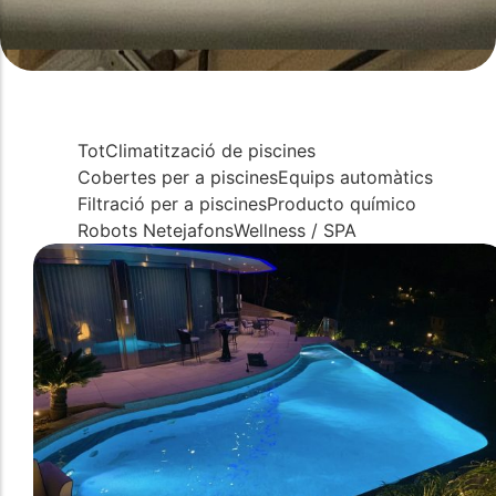
Tot
Climatització de piscines
Cobertes per a piscines
Equips automàtics
Filtració per a piscines
Producto químico
Robots Netejafons
Wellness / SPA