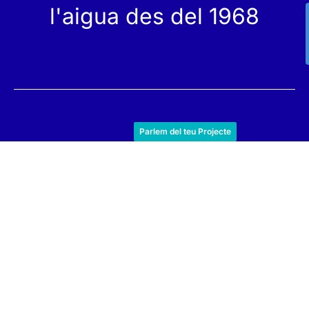
l'aigua des del 1968
Serveis
Productes
Parlem del teu Projecte
Manteniment
Catàleg
Servei Tècnic
Les nostres Botigues
Construcció
Rehabilitació
SPA Wellness
Tractament d'Aigües
Reindesa
Qui Som
L'equip
Treballa amb Nosaltres