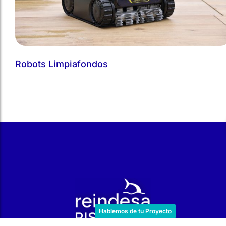
Robots Limpiafondos
r
Hablemos de tu Proyecto
Dedicados al mundo del
agua desde 1968