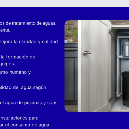
os de tratamiento de aguas,
ente.
mejora la claridad y calidad
 la formación de
equipos.
sumo humano y
alidad del agua según
el agua de piscinas y spas
instalaciones para
zar el consumo de agua.