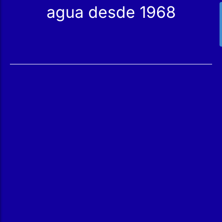
agua desde 1968
Servicios
Productos
Mantenimiento
Catálogo
Servicio Técnico
Nuestras Tiendas
Construcción
Rehabilitación
SPA Wellness
Tratamiento de Aguas
Reindesa
Quiénes Somos
El Equipo
Trabaja con Nosotros