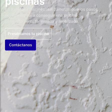
piscinas
En Reindesa Piscines realizamos todos los pasos
necesarios para conseguir una piscina
completamente terminada y legalizada.
Preséntanos tu piscina
Contáctanos