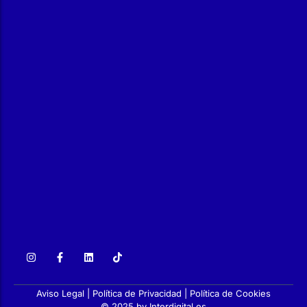
Suscríbete a nuestra Newsletter
Entérate de nuestras ofertas y promociones, aprende
técnicas y lee consejos para mejorar el estado de tu piscina.
He leído y acepto la
Política de privacidad
Aviso Legal
|
Política de Privacidad
|
Política de Cookies
© 2025 by Interdigital.es