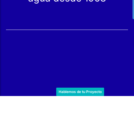
Servicios
Productos
Mantenimiento
Catálogo
Servicio Técnico
Nuestras Tiendas
Construcción
Rehabilitación
SPA Wellness
Tratamiento de Aguas
Hablemos de tu Proyecto
Reindesa
Quiénes Somos
El Equipo
Trabaja con Nosotros