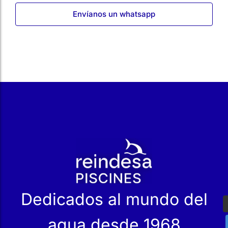
Envíanos un whatsapp
r
Dedicados al mundo del
agua desde 1968