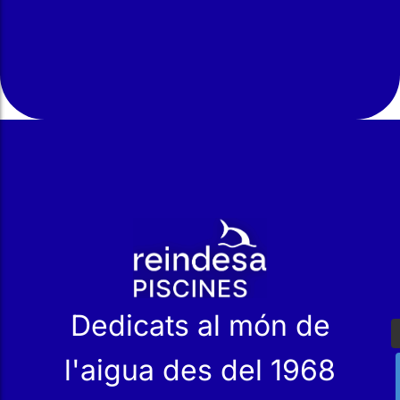
r
Dedicats al món de
l'aigua des del 1968