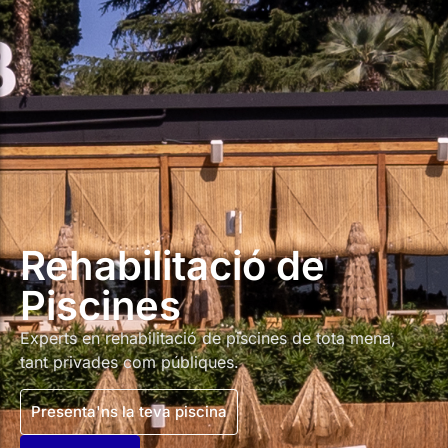
Rehabilitació de
Piscines
Experts en rehabilitació de piscines de tota mena,
tant privades com públiques.
Presenta'ns la teva piscina