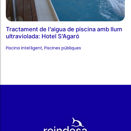
Tractament de l’aigua de piscina amb llum
ultraviolada: Hotel S’Agaró
Piscina intel·ligent​
,
Piscines públiques​
r
Dedicats al món de