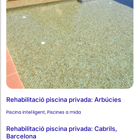
Rehabilitació piscina privada: Arbúcies
Piscina intel·ligent​
,
Piscines a mida​
Rehabilitació piscina privada: Cabrils,
Barcelona
Piscina intel·ligent​
,
Piscines a mida​