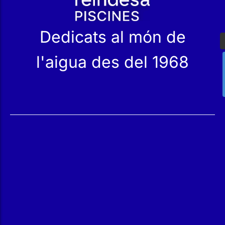
l'aigua des del 1968
Serveis
Productes
Manteniment
Catàleg
Servei Tècnic
Les nostres Botigues
Construcció
Rehabilitació
SPA Wellness
Tractament d'Aigües
Reindesa
Qui Som
L'equip
Parlem del teu Projecte
Treballa amb Nosaltres