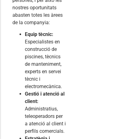
persones, i per això les
nostres oportunitats
abasten totes les àrees
de la companyia:
Equip tècnic:
Especialistes en
construcció de
piscines, tècnics
de manteniment,
experts en servei
tècnic i
electromecànica.
Gestió i atenció al
client:
Administratius,
teleoperadors per
a atenció al client i
perfils comercials.
Estratègia i