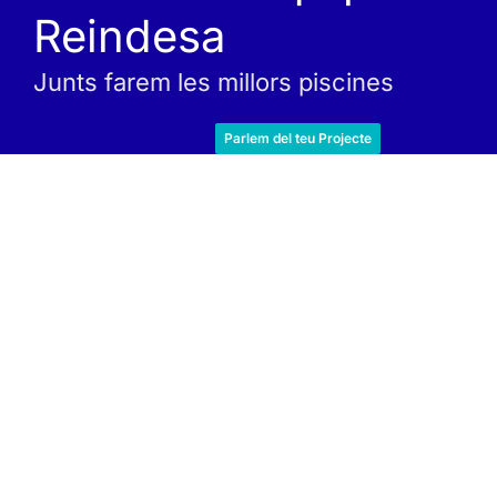
Reindesa
Junts farem les millors piscines
Parlem del teu Projecte
Afegeix el teu CV