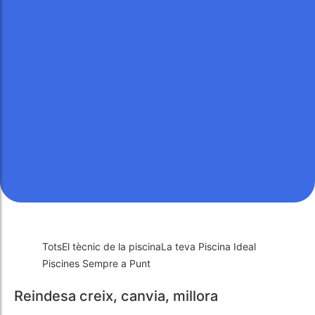
Tots
El tècnic de la piscina
La teva Piscina Ideal
Piscines Sempre a Punt
Reindesa creix, canvia, millora
octubre 4, 2024
/
Piscines Sempre a Punt
Reindesa aterra a Sitges