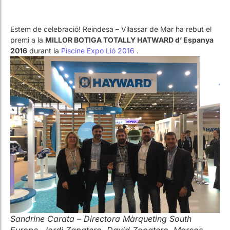
2016
durant la
Piscine Expo Lió 2016
.
Sandrine Carata – Directora Màrqueting South
Europe, Jordi Zapatero, David Zapatero, Marcos
Iñiguez i Oriol Bayod i Emilio de Juan accounts
managers de Hayward.
Com no podia ser altrament, REINDESA va assistir a la famosa