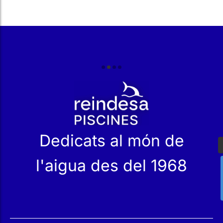
r
Dedicats al món de
l'aigua des del 1968
Serveis
Productes
Manteniment
Catàleg