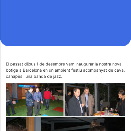
Treballa amb Nosaltres
Piscines públiques
El tècnic de la piscina
Rehabilitació
SPA Wellness
El passat dijous 1 de desembre vam inaugurar la nostra nova
botiga a Barcelona en un ambient festiu acompanyat de cava,
canapès i una banda de jazz.
Tractament d'Aigües