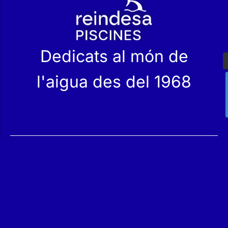
r
Dedicats al món de
l'aigua des del 1968
Serveis
Productes
Manteniment
Catàleg
Servei Tècnic
Les nostres Botigues
Construcció
Rehabilitació
SPA Wellness
Tractament d'Aigües