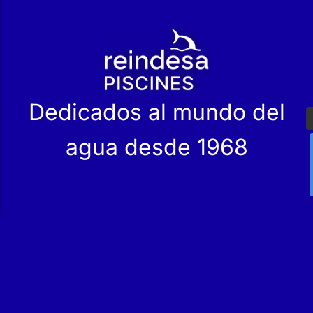
r
Dedicados al mundo del
agua desde 1968
Servicios
Productos
Mantenimiento
Catálogo
Servicio Técnico
Nuestras Tiendas
Construcción
Rehabilitación