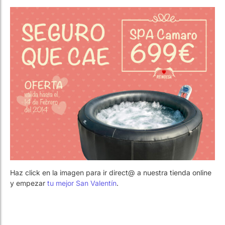
Trabaja con Nosotros
Piscinas públicas
El técnico de la piscina
Trabaja con Nosotros
Piscinas públicas
El técnico de la piscina
Rehabilitación
Rehabilitación
SPA Wellness
SPA Wellness
Haz click en la imagen para ir direct@ a nuestra tienda online
Tratamiento de Aguas
Tratamiento de Aguas
y empezar
tu mejor San Valentín
.
Artículos relacionados