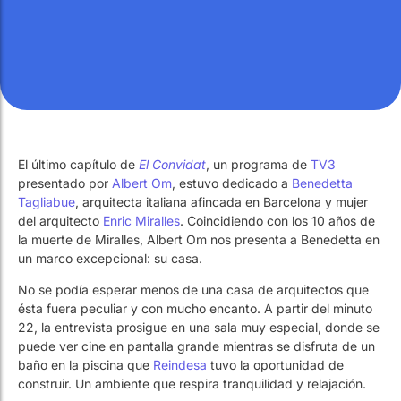
Trabaja con Nosotros
Piscinas públicas
El técnico de la piscina
Trabaja con Nosotros
Piscinas públicas
El técnico de la piscina
Rehabilitación
Rehabilitación
SPA Wellness
SPA Wellness
El último capítulo de
El Convidat
, un programa de
TV3
presentado por
Albert Om
, estuvo dedicado a
Benedetta
Tagliabue
, arquitecta italiana afincada en Barcelona y mujer
del arquitecto
Enric Miralles
. Coincidiendo con los 10 años de
la muerte de Miralles, Albert Om nos presenta a Benedetta en
Tratamiento de Aguas
Tratamiento de Aguas
un marco excepcional: su casa.
No se podía esperar menos de una casa de arquitectos que
ésta fuera peculiar y con mucho encanto. A partir del minuto
22, la entrevista prosigue en una sala muy especial, donde se
puede ver cine en pantalla grande mientras se disfruta de un
baño en la piscina que
Reindesa
tuvo la oportunidad de
construir. Un ambiente que respira tranquilidad y relajación.