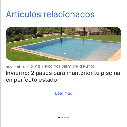
Artículos relacionados
Piscinas Siempre 
marzo 15, 2018
/
Reindesa sigue creciend
Valldoreix.
Leer más
mpre a Punto
antener tu piscina
s