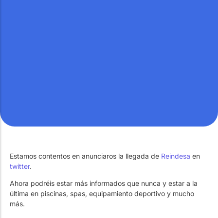
Contacta con tu Asesor
Contacta con tu Asesor
Contacta con tu Asesor
Ver todos los proyectos
Ir al blog
Mantenimiento
Catálogo
Quiénes Somos
Piscinas a medida
Tu Piscina Ideal
Servicio Técnico
Estamos contentos en anunciaros la llegada de
Reindesa
en
Nuestras Tiendas
El Equipo
Piscina inteligente
Piscinas Siempre a Punto
twitter
.
Ahora podréis estar más informados que nunca y estar a la
última en piscinas, spas, equipamiento deportivo y mucho
Construcción
más.