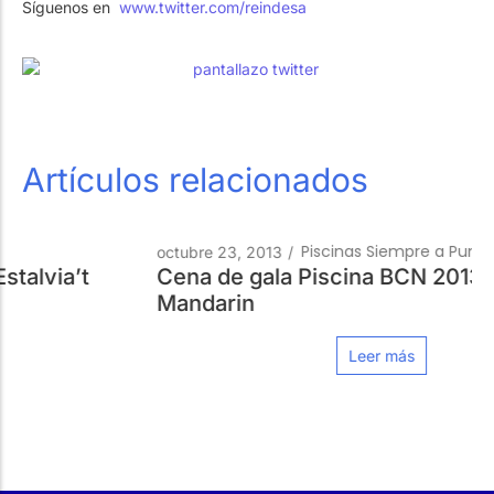
Síguenos en
www.twitter.com/reindesa
Trabaja con Nosotros
Piscinas públicas
El técnico de la piscina
Rehabilitación
SPA Wellness
Artículos relacionados
Piscinas Siempre a Punto
octubre 23, 2013
/
Cena de gala Piscina BCN 2013 en el hotel
Mandarin
Tratamiento de Aguas
Leer más