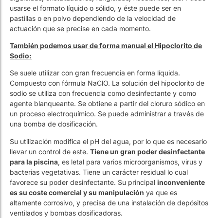
También podemos usar de forma manual el Hipoclorito de
Sodio:
Se suele utilizar con gran frecuencia en forma líquida.
Compuesto con fórmula NaClO. La solución del hipoclorito de
sodio se utiliza con frecuencia como desinfectante y como
agente blanqueante. Se obtiene a partir del cloruro sódico en
un proceso electroquímico. Se puede administrar a través de
una bomba de dosificación.
Su utilización modifica el pH del agua, por lo que es necesario
llevar un control de este.
Tiene un gran poder desinfectante
para la piscina
, es letal para varios microorganismos, virus y
bacterias vegetativas. Tiene un carácter residual lo cual
favorece su poder desinfectante. Su principal
inconveniente
es su coste comercial y su manipulación
ya que es
altamente corrosivo, y precisa de una instalación de depósitos
ventilados y bombas dosificadoras.
Por último, podemos hablar del Bromo:
Actúa de forma similar al cloro cuanto a desinfectante, pero
es más activo a pH elevado: