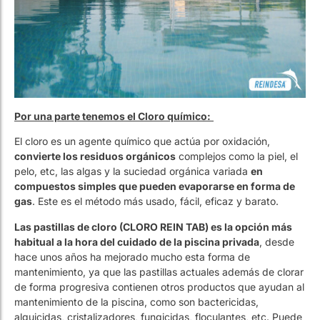
Por una parte tenemos el Cloro químico:
El cloro es un agente químico que actúa por oxidación,
convierte los residuos orgánicos
complejos como la piel, el
pelo, etc, las algas y la suciedad orgánica variada
en
compuestos simples que pueden evaporarse en forma de
gas
. Este es el método más usado, fácil, eficaz y barato.
Las pastillas de cloro (CLORO REIN TAB) es la opción más
habitual a la hora del cuidado de la piscina privada
, desde
hace unos años ha mejorado mucho esta forma de
mantenimiento, ya que las pastillas actuales además de clorar
de forma progresiva contienen otros productos que ayudan al
mantenimiento de la piscina, como son bactericidas,
alguicidas, cristalizadores, fungicidas, floculantes, etc. Puede
usarse el formato líquido o sólido, y éste puede ser en
pastillas o en polvo dependiendo de la velocidad de
actuación que se precise en cada momento.