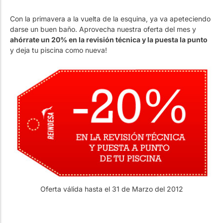
Trabaja con Nosotros
Piscinas públicas
El técnico de la piscina
Con la primavera a la vuelta de la esquina, ya va apeteciendo
Rehabilitación
darse un buen baño. Aprovecha nuestra oferta del mes y
ahórrate un 20% en la revisión técnica y la puesta la punto
y deja tu piscina como nueva!
SPA Wellness
Tratamiento de Aguas
Oferta válida hasta el 31 de Marzo del 2012