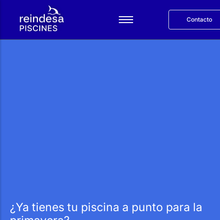
Contacto
Català
Servicios
Productos
Reindesa
Proyectos
Blog
English
¿Ya tienes tu piscina a punto para la