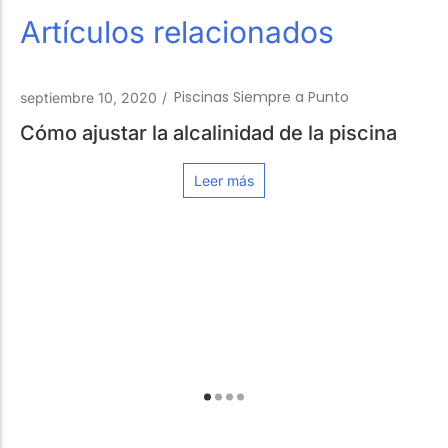
Artículos relacionados
Piscinas Siempre a Punto
alcalinidad de la piscina
Leer más
Pisci
mayo 10, 2024
/
6 pasos clave pa
piscina