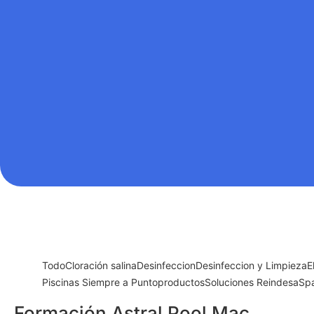
Todo
Cloración salina
Desinfeccion
Desinfeccion y Limpieza
E
Piscinas Siempre a Punto
productos
Soluciones Reindesa
Spa
Formación Astral Pool Mac