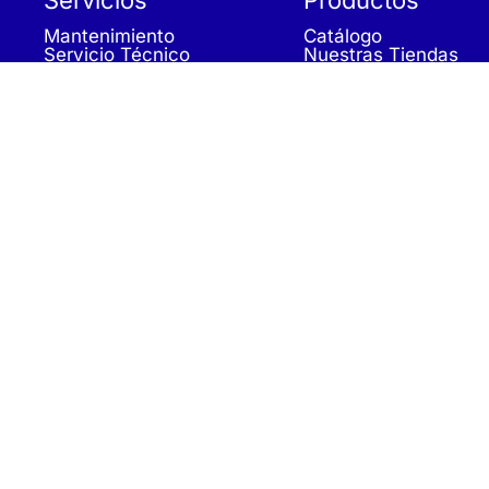
Mantenimiento
Catálogo
Servicio Técnico
Nuestras Tiendas
Construcción
Rehabilitación
SPA Wellness
Tratamiento de Aguas
Aviso Legal
|
Política de Privacidad
|
Política de Cookies