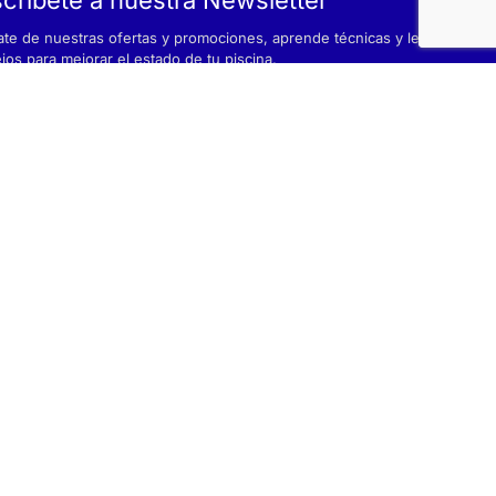
ate de nuestras ofertas y promociones, aprende técnicas y lee
jos para mejorar el estado de tu piscina.
leído y acepto la
Política de privacidad
© 2025 by Interdigital.es