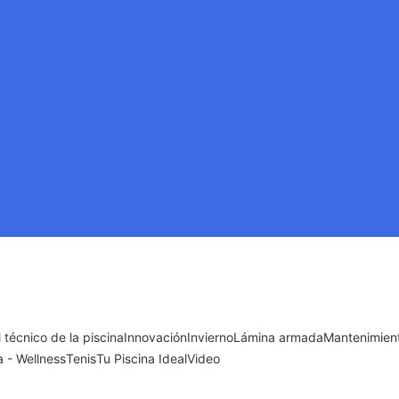
l técnico de la piscina
Innovación
Invierno
Lámina armada
Mantenimient
 - Wellness
Tenis
Tu Piscina Ideal
Video