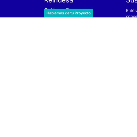
Quiénes Somos
Entér
Hablemos de tu Proyecto
El Equipo
conse
Trabaja con Nosotros
He 