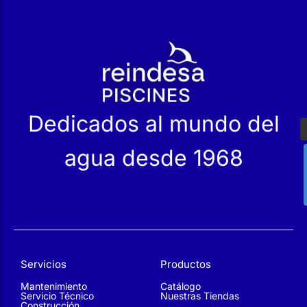
r
Dedicados al mundo del
agua desde 1968
Servicios
Productos
Mantenimiento
Catálogo
Servicio Técnico
Nuestras Tiendas
Construcción
Rehabilitación
SPA Wellness
Tratamiento de Aguas