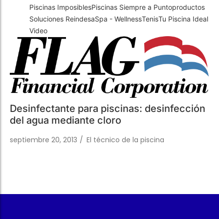
Trabaja con Nosotros
Piscinas públicas
El técnico de la piscina
Trabaja con Nosotros
Piscinas públicas
El técnico de la piscina
Rehabilitación
Rehabilitación
Desinfectante para piscinas: desinfección
SPA Wellness
SPA Wellness
del agua mediante cloro
septiembre 20, 2013
/
El técnico de la piscina
Tratamiento de Aguas
Tratamiento de Aguas