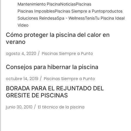
Video
Trabaja con Nosotros
Piscinas públicas
El técnico de la piscina
Trabaja con Nosotros
Piscinas públicas
El técnico de la piscina
Cómo proteger la piscina del calor en
Rehabilitación
Rehabilitación
verano
agosto 4, 2020
/
Piscinas Siempre a Punto
SPA Wellness
SPA Wellness
Consejos para hibernar la piscina
octubre 14, 2019
/
Piscinas Siempre a Punto
BORADA PARA EL REJUNTADO DEL
GRESITE DE PISCINAS
Tratamiento de Aguas
Tratamiento de Aguas
junio 30, 2010
/
El técnico de la piscina