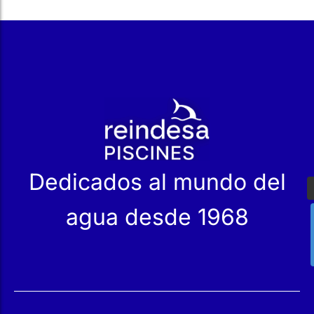
r
Dedicados al mundo del
agua desde 1968
Servicios
Productos
Mantenimiento
Catálogo
Servicio Técnico
Nuestras Tiendas
Construcción