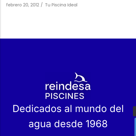
Trabaja con Nosotros
Piscinas públicas
El técnico de la piscina
febrero 20, 2012
/
Tu Piscina Ideal
Rehabilitación
SPA Wellness
r
Tratamiento de Aguas
Dedicados al mundo del
agua desde 1968