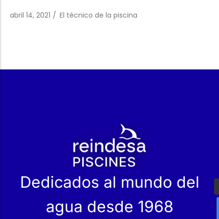
Trabaja con Nosotros
Piscinas públicas
El técnico de la piscina
abril 14, 2021
/
El técnico de la piscina
Rehabilitación
SPA Wellness
Tratamiento de Aguas
r
Dedicados al mundo del
agua desde 1968