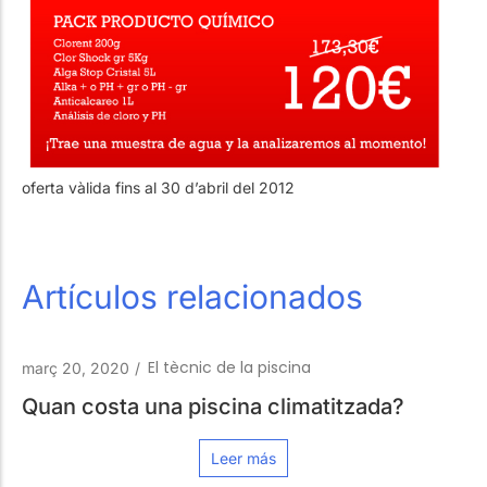
oferta vàlida fins al 30 d’abril del 2012
Artículos relacionados
a piscina
La teva Piscina
febrer 13, 2009
/
PISCINA ADAPTADA PE
a climatitzada?
PSIQUICS
más
Leer m