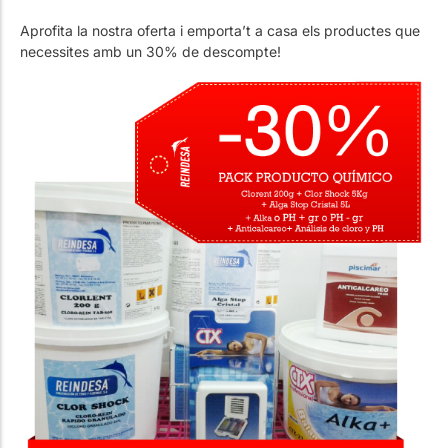
Treballa amb Nosaltres
Piscines públiques
El tècnic de la piscina
Aprofita la nostra oferta i emporta’t a casa els productes que
necessites amb un 30% de descompte!
Rehabilitació
SPA Wellness
Tractament d'Aigües