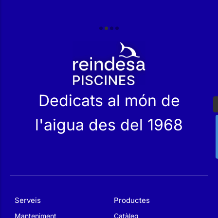
r
Dedicats al món de
l'aigua des del 1968
Serveis
Productes
Manteniment
Catàleg