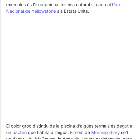
Treballa amb Nosaltres
Piscines públiques
El tècnic de la piscina
exemples és l’excepcional piscina natural situada al
Parc
Nacional de Yellowstone
als Estats Units.
Rehabilitació
SPA Wellness
Tractament d'Aigües
El color groc distintiu de la piscina d’aigües termals és degut a
un
bacter
i que habita a l’aigua. El nom de
Morning Glory
se’l
va donar I. N. McGowan, la dona del llavors assistent del parc