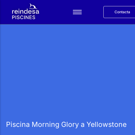
Contacta
Español
Serveis
Productes
Reindesa
Projectes
Blog
English
Piscina Morning Glory a Yellowstone