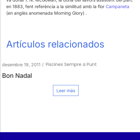
en 1883, fent referència a la similitud amb la flor
Campaneta
(en anglès anomenada Morning Glory) .
Artículos relacionados
pre a Punt
El tècnic de la pisc
febrer 6, 2012
/
Ja saps com mantenir la t
baixes temperatures?
s
Leer más