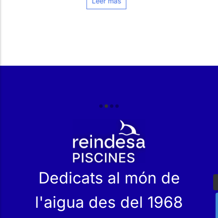
Leer más
r
Dedicats al món de
l'aigua des del 1968