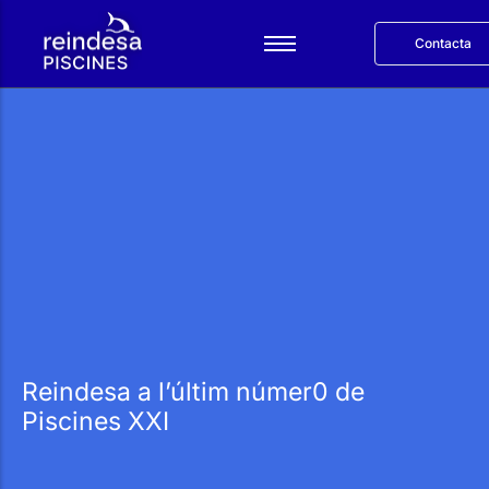
Contacta
Español
Serveis
Productes
Reindesa
Projectes
Blog
English
Reindesa a l’últim númer0 de
Piscines XXI