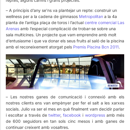
reptes, alguns canvis i grans projectes.
– A principis d’any se’ns va plantejar un repte: construir un
wellness per a la cadena de gimnasos
Metropolitan
a la 4a
planta de l’antiga plaça de toros i l’actual
centre comercial Las
Arenas
amb l’especial complicació de trobar-se sobre una
sala multicines. Un projecte que vam emprendre amb molt
d’entusiasme i que va donar els seus fruits al saló de la piscina
amb el reconeixement atorgat pels
Premis Piscina Bcn 2011
.
– Les nostres ganes de comunicació i connexió amb els
nostres clients ens van empènyer per fer el salt a les xarxes
socials. Julio va ser el mes en què finalment vam decidir parlar
i escoltar a través de
twitter
,
facebook
i
wordpress
amb més
de 600 seguidors en tan sols cinc mesos i amb ganes de
continuar creixent amb vosaltres.