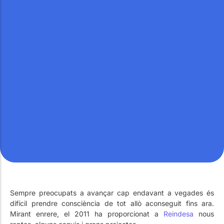
Treballa amb Nosaltres
Piscines públiques
El tècnic de la piscina
Rehabilitació
SPA Wellness
Tractament d'Aigües
Sempre preocupats a avançar cap endavant a vegades és
difícil prendre consciència de tot allò aconseguit fins ara.
Mirant enrere, el 2011 ha proporcionat a
Reindesa
nous