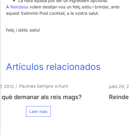
La nata líquida pot ser un ingredient opcional.
A
Reindesa
volem desitjar-vos un feliç estiu i brindar, amb
aquest Swimmin Pool cocktail, a la vostra salut.
Feliç i idíl·lic estiu!
Artículos relacionados
Piscines Sempre a Punt
juliol 29, 2011
/
Reindesa a twitter!
Leer más