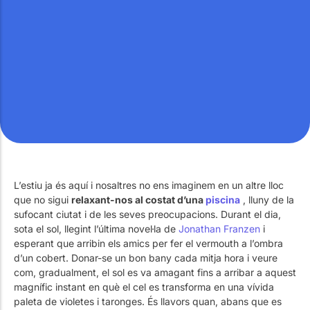
Treballa amb Nosaltres
Piscines públiques
El tècnic de la piscina
Rehabilitació
SPA Wellness
L’estiu ja és aquí i nosaltres no ens imaginem en un altre lloc
Tractament d'Aigües
que no sigui
relaxant-nos al costat d’una
piscina
, lluny de la
sufocant ciutat i de les seves preocupacions. Durant el dia,
sota el sol, llegint l’última novel·la de
Jonathan Franzen
i
esperant que arribin els amics per fer el vermouth a l’ombra
d’un cobert. Donar-se un bon bany cada mitja hora i veure
com, gradualment, el sol es va amagant fins a arribar a aquest
magnífic instant en què el cel es transforma en una vívida
paleta de violetes i taronges. És llavors quan, abans que es