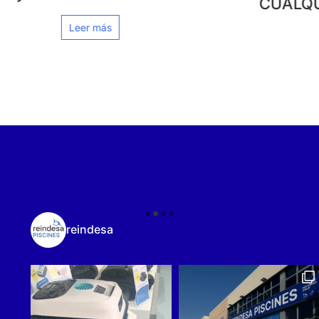
CUALQUIER PISCINA
Leer más
reindesa