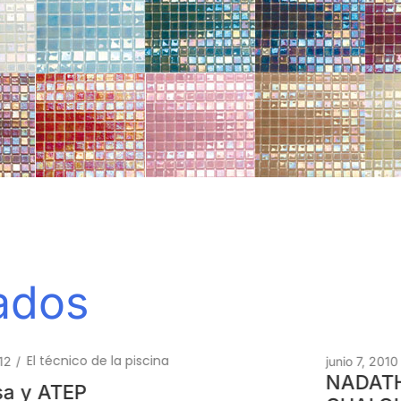
nados
Piscinas Siempre a Punto
junio 7, 2010
/
NADATHLON – PARA NADAR EN