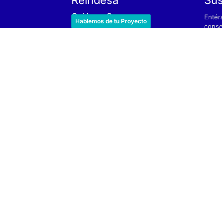
Quiénes Somos
Entér
Hablemos de tu Proyecto
El Equipo
conse
Trabaja con Nosotros
He 