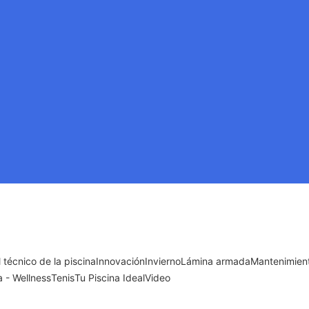
l técnico de la piscina
Innovación
Invierno
Lámina armada
Mantenimient
 - Wellness
Tenis
Tu Piscina Ideal
Video