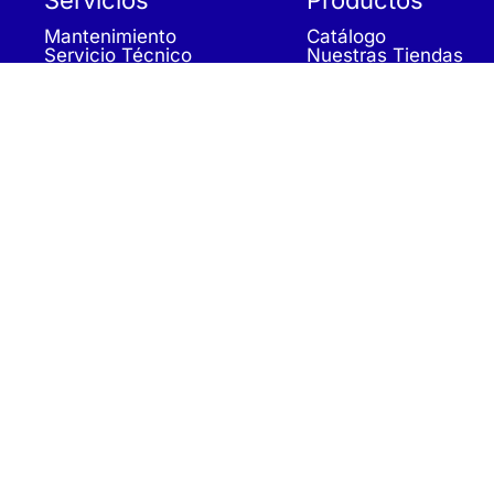
Mantenimiento
Catálogo
Servicio Técnico
Nuestras Tiendas
Construcción
Rehabilitación
SPA Wellness
Tratamiento de Aguas
Aviso Legal
|
Política de Privacidad
|
Política de Cookies