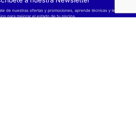
ate de nuestras ofertas y promociones, aprende técnicas y lee
jos para mejorar el estado de tu piscina.
leído y acepto la
Política de privacidad
© 2025 by Interdigital.es