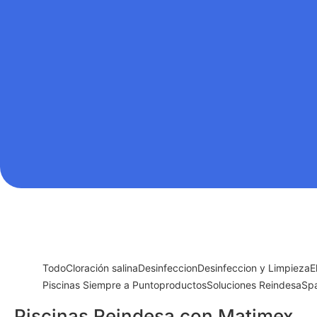
Todo
Cloración salina
Desinfeccion
Desinfeccion y Limpieza
E
Piscinas Siempre a Punto
productos
Soluciones Reindesa
Spa
Piscinas Reindesa con Matimex