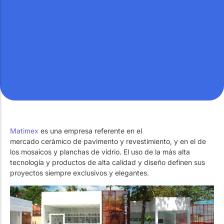
Trabaja con Nosotros
Piscinas públicas
El técnico de la piscina
Trabaja con Nosotros
Piscinas públicas
El técnico de la piscina
Rehabilitación
Rehabilitación
SPA Wellness
SPA Wellness
Matimex
es una empresa referente en el
Tratamiento de Aguas
Tratamiento de Aguas
mercado cerámico de pavimento y revestimiento, y en el de
los mosaicos y planchas de vidrio. El uso de la más alta
tecnología y productos de alta calidad y diseño definen sus
proyectos siempre exclusivos y elegantes.