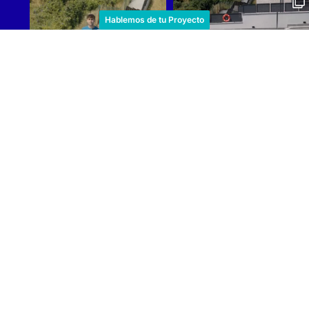
Hablemos de tu Proyecto
Cargar más
Reindesa
Sus
Quiénes Somos
Entér
El Equipo
conse
Trabaja con Nosotros