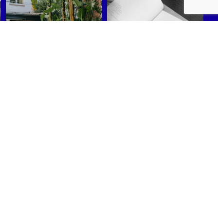
Síguenos en Instagram
críbete a nuestra Newsletter
ate de nuestras ofertas y promociones, aprende técnicas y lee
jos para mejorar el estado de tu piscina.