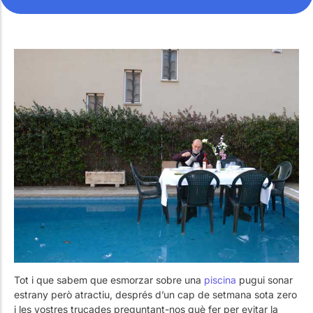
Treballa amb Nosaltres
Piscines públiques
El tècnic de la piscina
Rehabilitació
SPA Wellness
Tractament d'Aigües
Tot i que sabem que esmorzar sobre una
piscina
pugui sonar
estrany però atractiu, després d’un cap de setmana sota zero
i les vostres trucades preguntant-nos què fer per evitar la