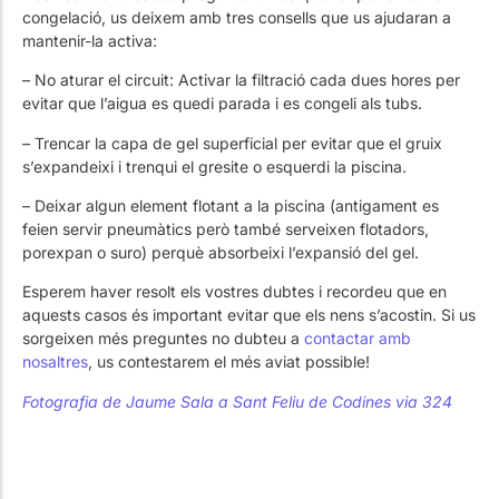
congelació, us deixem amb tres consells que us ajudaran a
mantenir-la activa:
– No aturar el circuit: Activar la filtració cada dues hores per
evitar que l’aigua es quedi parada i es congeli als tubs.
– Trencar la capa de gel superficial per evitar que el gruix
s’expandeixi i trenqui el gresite o esquerdi la piscina.
– Deixar algun element flotant a la piscina (antigament es
feien servir pneumàtics però també serveixen flotadors,
porexpan o suro) perquè absorbeixi l’expansió del gel.
Esperem haver resolt els vostres dubtes i recordeu que en
aquests casos és important evitar que els nens s’acostin. Si us
sorgeixen més preguntes no dubteu a
contactar amb
nosaltres
, us contestarem el més aviat possible!
Fotografia de
Jaume Sala a
Sant Feliu de Codines via 324