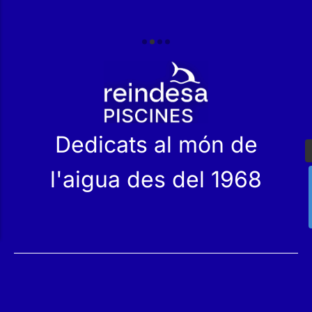
r
Dedicats al món de
l'aigua des del 1968
Serveis
Productes
Manteniment
Catàleg