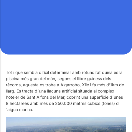
Treballa amb Nosaltres
Piscines públiques
El tècnic de la piscina
Rehabilitació
SPA Wellness
Tot i que sembla difícil determinar amb rotunditat quina és la
piscina més gran del món, segons el llibre guiness dels
Tractament d'Aigües
rècords, aquesta es troba a Algarrobo, Xile i fa més d’1km de
llarg. Es tracta d´una llacuna artificial situada al complex
hoteler de Sant Alfons del Mar, cobrint una superfície d´unes
8 hectàrees amb més de 250.000 metres cúbics (tones) d
´aigua marina.