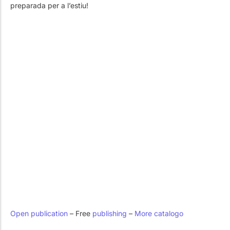
Treballa amb Nosaltres
Piscines públiques
El tècnic de la piscina
preparada per a l’estiu!
Rehabilitació
SPA Wellness
Tractament d'Aigües
Open publication
– Free
publishing
–
More catalogo