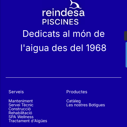
r
Dedicats al món de
l'aigua des del 1968
Serveis
Productes
Manteniment
Catàleg
Servei Tècnic
Les nostres Botigues
Construcció
Rehabilitació
SPA Wellness
Tractament d'Aigües