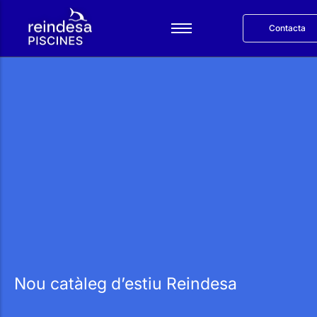
Contacta
Español
Serveis
Productes
Reindesa
Projectes
Blog
English
Nou catàleg d’estiu Reindesa