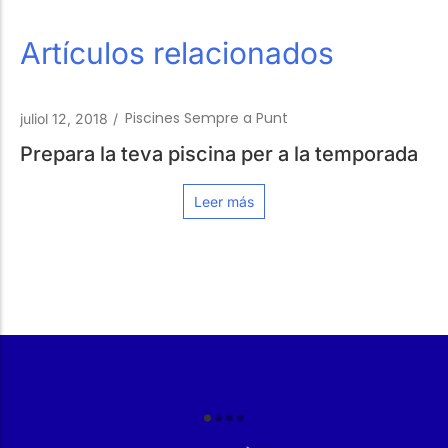
Artículos relacionados
Piscines Sempre a Punt
18
/
setembre 14,
la teva piscina per a la temporada
Aquabike
Leer más