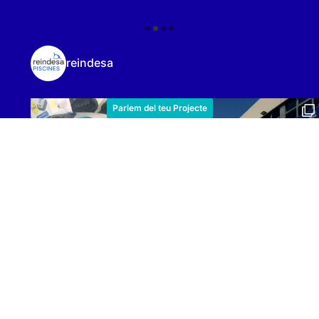
reindesa
Parlem del teu Projecte