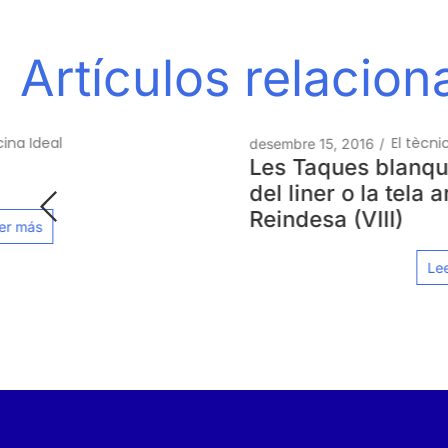
Artículos relacio
El tècnic de la piscina
desembre 15, 2016
/
Les Taques blanques i la decoloració
del liner o la tela armada. Solucions
Reindesa (VIII)
Leer más