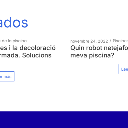
nados
Piscines Sempre a Punt
novembre 24, 2022
/
Quin robot netejafons va millor amb la
meva piscina?
Leer más