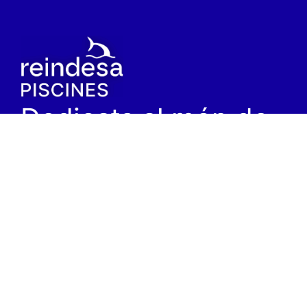
Dedicats al món de
l'aigua des del 1968