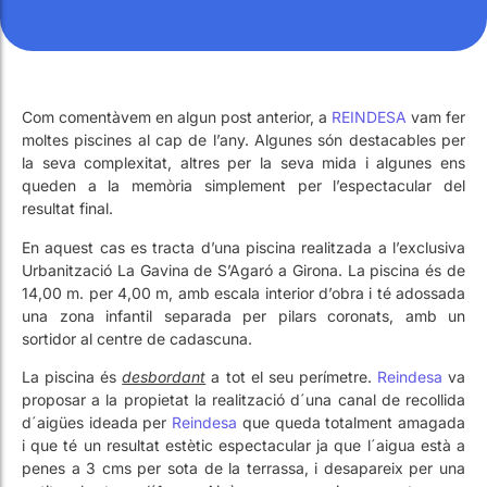
Treballa amb Nosaltres
Piscines públiques
El tècnic de la piscina
Treballa amb Nosaltres
Piscines públiques
El tècnic de la piscina
Com comentàvem en algun post anterior, a
REINDESA
vam fer
moltes piscines al cap de l’any. Algunes són destacables per
Rehabilitació
Rehabilitació
la seva complexitat, altres per la seva mida i algunes ens
queden a la memòria simplement per l’espectacular del
resultat final.
SPA Wellness
SPA Wellness
En aquest cas es tracta d’una piscina realitzada a l’exclusiva
Urbanització La Gavina de S’Agaró a Girona. La piscina és de
14,00 m. per 4,00 m, amb escala interior d’obra i té adossada
una zona infantil separada per pilars coronats, amb un
sortidor al centre de cadascuna.
La piscina és
desbordant
a tot el seu perímetre.
Reindesa
va
Tractament d'Aigües
Tractament d'Aigües
proposar a la propietat la realització d´una canal de recollida
d´aigües ideada per
Reindesa
que queda totalment amagada
i que té un resultat estètic espectacular ja que l´aigua està a
penes a 3 cms per sota de la terrassa, i desapareix per una
petita obertura d´1 cm. Això ens proporciona una terrassa
completament llisa i lliure de canaletes i reixetes.
Aquesta piscina va quedar totalment integrada al jardí i