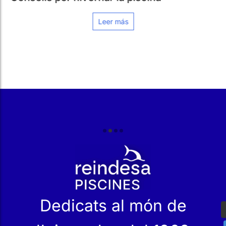
r
Dedicats al món de
l'aigua des del 1968