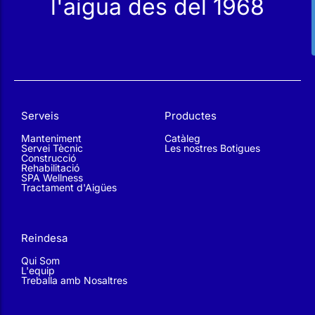
Serveis
Productes
Manteniment
Catàleg
Servei Tècnic
Les nostres Botigues
Construcció
Rehabilitació
SPA Wellness
Tractament d'Aigües
Reindesa
Qui Som
L'equip
Treballa amb Nosaltres
Subscriu-te a la nostra Newsletter
Assabenta’t de les nostres ofertes i promocions, aprèn
tècniques i llegeix consells per millorar l’estat de la teva