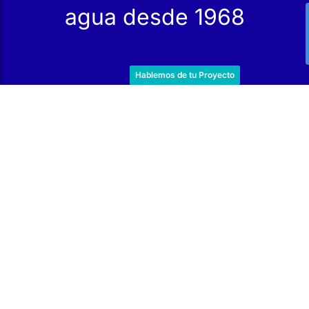
Hablemos de tu Proyecto
Servicios
Productos
Mantenimiento
Catálogo
Servicio Técnico
Nuestras Tiendas
Construcción
Rehabilitación
SPA Wellness
Tratamiento de Aguas
Reindesa
Quiénes Somos
El Equipo
Trabaja con Nosotros
Suscríbete a nuestra Newsletter
Entérate de nuestras ofertas y promociones, aprende