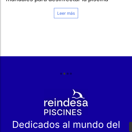
r
Dedicados al mundo del
agua desde 1968