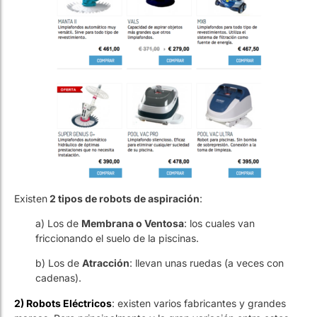
Existen
2 tipos de robots de aspiración
:
a) Los de
Membrana o Ventosa
: los cuales van
friccionando el suelo de la piscinas.
b) Los de
Atracción
: llevan unas ruedas (a veces con
cadenas).
2) Robots Eléctricos
: existen varios fabricantes y grandes
marcas. Pero principalmente y la gran variación entre estos
limpiafondos es que
algunos limpian todo el suelo y otros
limpian suele y paredes
. Sí, sí, limpian hasta las paredes.
Estos son algo más caros que los anteriores pero la gran