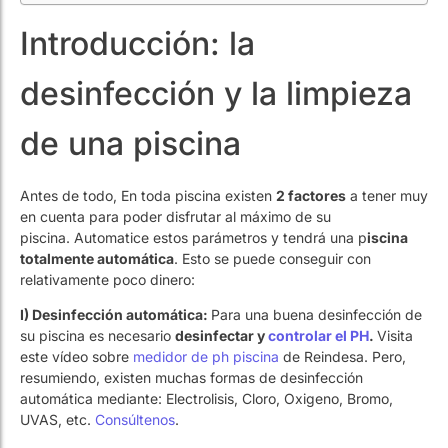
desinfección y la limpieza
de una piscina
Antes de todo, En toda piscina existen
2 factores
a tener muy
en cuenta para poder disfrutar al máximo de su
piscina. Automatice estos parámetros y tendrá una p
iscina
totalmente automática
. Esto se puede conseguir con
relativamente poco dinero:
I) Desinfección automática:
Para una buena desinfección de
su piscina es necesario
desinfectar y
controlar el PH
.
Visita
este vídeo sobre
medidor de ph piscina
de Reindesa. Pero,
resumiendo, existen muchas formas de desinfección
automática mediante: Electrolisis, Cloro, Oxigeno, Bromo,
UVAS, etc.
Consúltenos
.
En concreto, y para recomendamos para particulares:
–
Mediante
Electrolisis del agua
: sal para piscinas. La
forma más efectiva y sencilla de desinfectar su