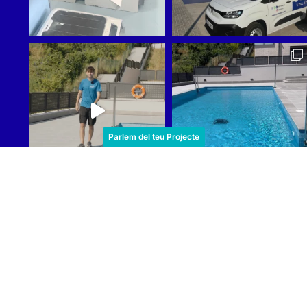
Parlem del teu Projecte
Cargar más
Reindesa
Sub
Qui Som
Assab