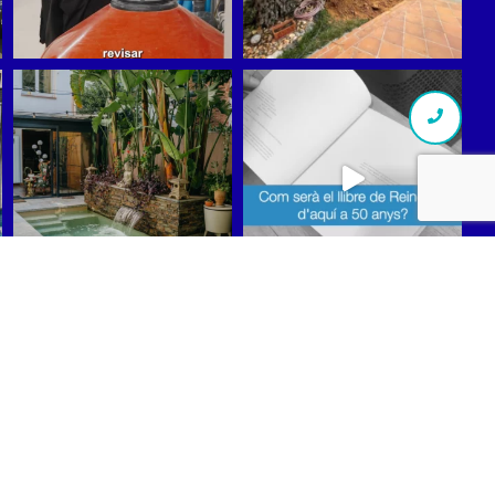
Síguenos en Instagram
scriu-te a la nostra Newsletter
enta’t de les nostres ofertes i promocions, aprèn tècniques i