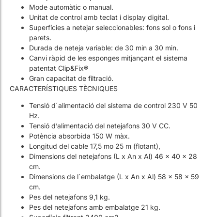
Durada de neteja variable: de 30 min a 30 min.
Canvi ràpid de les esponges mitjançant el sistema
patentat Clip&Fix®
Gran capacitat de filtració.
CARACTERÍSTIQUES TÈCNIQUES
Tensió d´alimentació del sistema de control 230 V 50
Hz.
Tensió d’alimentació del netejafons 30 V CC.
Potència absorbida 150 W màx.
Longitud del cable 17,5 mo 25 m (flotant),
Dimensions del netejafons (L x An x Al) 46 x 40 x 28
cm.
Dimensions de l´embalatge (L x An x Al) 58 x 58 x 59
cm.
Pes del netejafons 9,1 kg.
Pes del netejafons amb embalatge 21 kg.
Superfície filtrant 3400 cm2.
Capacitat de filtració 20 micres.
Cobertura de neteja 43 cm.
Cabal de la bomba 20 m3/h.