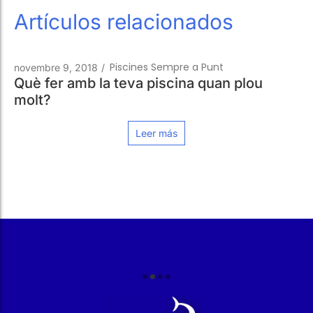
Piscines Sempre a Punt
novembre 9, 2018
/
Què fer amb la teva piscina quan plou
molt?
Leer más
r