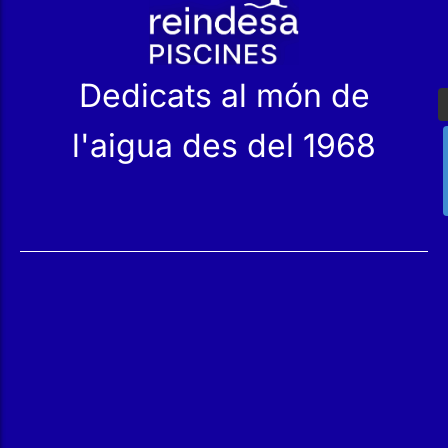
Dedicats al món de
l'aigua des del 1968
Serveis
Productes
Manteniment
Catàleg
Servei Tècnic
Les nostres Botigues
Construcció
Rehabilitació
SPA Wellness
Tractament d'Aigües
Reindesa
Qui Som
L'equip