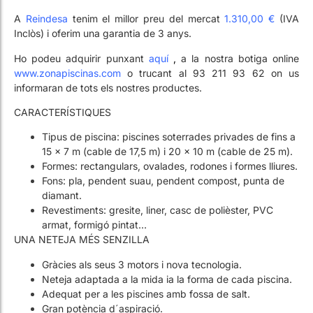
Ho podeu adquirir punxant
aquí
,
a la nostra botiga online
www.zonapiscinas.com
o trucant al 93 211 93 62 on us
informaran de tots els nostres productes.
CARACTERÍSTIQUES
Tipus de piscina: piscines soterrades privades de fins a
15 x 7 m (cable de 17,5 m) i 20 x 10 m (cable de 25 m).
Formes: rectangulars, ovalades, rodones i formes lliures.
Fons: pla, pendent suau, pendent compost, punta de
diamant.
Revestiments: gresite, liner, casc de polièster, PVC
armat, formigó pintat…
UNA NETEJA MÉS SENZILLA
Gràcies als seus 3 motors i nova tecnologia.
Neteja adaptada a la mida ia la forma de cada piscina.
Adequat per a les piscines amb fossa de salt.
Gran potència d´aspiració.
Mode automàtic o manual.
Unitat de control amb teclat i display digital.
Superfícies a netejar seleccionables: fons sol o fons i
parets.