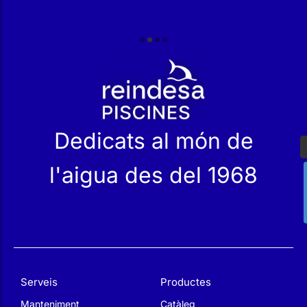
r
Dedicats al món de
l'aigua des del 1968
Serveis
Productes
Manteniment
Catàleg
Servei Tècnic
Les nostres Botigues
Construcció
Rehabilitació
SPA Wellness
Tractament d'Aigües