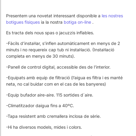
Treballa amb Nosaltres
Piscines públiques
El tècnic de la piscina
Treballa amb Nosaltres
Piscines públiques
El tècnic de la piscina
Es tracta dels nous spas o jacuzzis inflables.
Rehabilitació
Rehabilitació
-Fàcils d’instal·lar, s’inflen automàticament en menys de 2
minuts i no requereix cap tub ni instal·lació. (Instal·lació
completa en menys de 30 minuts).
-Panell de control digital, accessible des de l’interior.
SPA Wellness
SPA Wellness
-Equipats amb equip de filtració (l’aigua es filtra i es manté
neta, no cal buidar com en el cas de les banyeres)
-Equip bufador aire-aire. 115 sortides d´aire.
-Climatitzador daigua fins a 40ºC.
Tractament d'Aigües
Tractament d'Aigües
-Tapa resistent amb cremallera inclosa de sèrie.
-Hi ha diversos models, mides i colors.
I EL MILLOR!!!! EL PREU !!!!! des de 670 € (IVA Inclòs)
Consulta aquests productes
a la nostra botiga on-line.